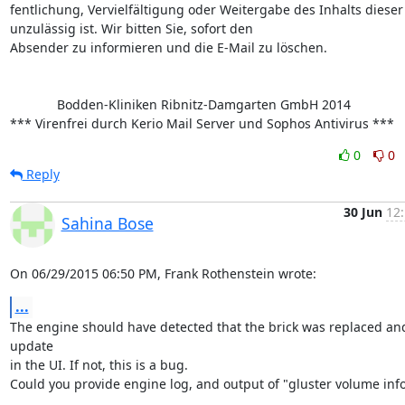
fentlichung, Vervielfältigung oder Weitergabe des Inhalts dieser 
unzulässig ist. Wir bitten Sie, sofort den 

Absender zu informieren und die E-Mail zu löschen. 

             Bodden-Kliniken Ribnitz-Damgarten GmbH 2014

*** Virenfrei durch Kerio Mail Server und Sophos Antivirus ***
0
0
Reply
30 Jun
12:
Sahina Bose
On 06/29/2015 06:50 PM, Frank Rothenstein wrote:
...
The engine should have detected that the brick was replaced and
update 

in the UI. If not, this is a bug.

Could you provide engine log, and output of "gluster volume inf