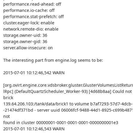
performance.read-ahead: off

performance.io-cache: off

performance.stat-prefetch: off

cluster.eager-lock: enable

network.remote-dio: enable

storage.owner-uid: 36

storage.owner-gid: 36

server.allow-insecure: on

The interesting part from engine.log seems to be:

2015-07-01 10:12:46,542 WARN 

[org.ovirt.engine.core.vdsbroker.gluster.GlusterVolumesListRetur
lRpc] (DefaultQuartzScheduler_Worker-93) [4d68b8aa] Could not 
brick

139.64.206.103:/tank/data/brick1 to volume b7af7293-57d7-4dcb-
-21474df371bd - server uuid 06006fcf-9488-44d1-8925-c699b4871
not

found in cluster 00000001-0001-0001-0001-0000000001e3

2015-07-01 10:12:46,543 WARN 
