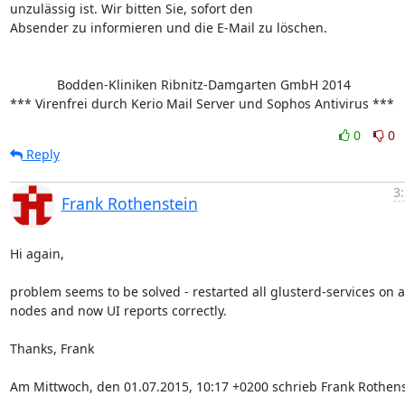
unzulässig ist. Wir bitten Sie, sofort den 

Absender zu informieren und die E-Mail zu löschen. 

             Bodden-Kliniken Ribnitz-Damgarten GmbH 2014

*** Virenfrei durch Kerio Mail Server und Sophos Antivirus ***
0
0
Reply
3
Frank Rothenstein
Hi again,

problem seems to be solved - restarted all glusterd-services on al
nodes and now UI reports correctly.

Thanks, Frank

Am Mittwoch, den 01.07.2015, 10:17 +0200 schrieb Frank Rothens