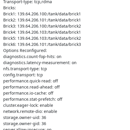
Transport-type: tcp,rdma

Bricks:

Brick1: 139.64.206.100:/tank/data/brick1

Brick2: 139.64.206.101:/tank/data/brick1

Brick3: 139.64.206.100:/tank/data/brick2

Brick4: 139.64.206.103:/tank/data/brick1

Brick5: 139.64.206.103:/tank/data/brick2

Brick6: 139.64.206.101:/tank/data/brick3

Options Reconfigured:

diagnostics.count-fop-hits: on

diagnostics.latency-measurement: on

nfs.transport-type: tcp

config.transport: tcp

performance.quick-read: off

performance.read-ahead: off

performance.io-cache: off

performance.stat-prefetch: off

cluster.eager-lock: enable

network.remote-dio: enable

storage.owner-uid: 36

storage.owner-gid: 36

server.allow-insecure: on
