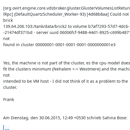
[org.ovirt.engine.core.vdsbroker.gluster.GlusterVolumesListRetur
lRpc] (DefaultQuartzScheduler_Worker-93) [4d68b8aa] Could not 
brick

139.64.206.103:/tank/data/brick2 to volume b7af7293-57d7-4dcb-
-21474df371bd - server uuid 06006fcf-9488-44d1-8925-c699b4871
not

found in cluster 00000001-0001-0001-0001-0000000001e3

Yes, the machine is not part of the cluster, es the cpu model does
fit the clusters minimum (Nehalem <-> Westmere) and the machin
not

intended to be VM host - I did not think of it as a problem to the

cluster.

Frank

Am Dienstag, den 30.06.2015, 12:49 +0530 schrieb Sahina Bose:
...