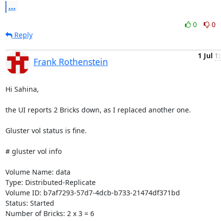
...
0
0
Reply
1 Jul
1
Frank Rothenstein
Hi Sahina,

the UI reports 2 Bricks down, as I replaced another one.

Gluster vol status is fine.

# gluster vol info

Volume Name: data

Type: Distributed-Replicate

Volume ID: b7af7293-57d7-4dcb-b733-21474df371bd

Status: Started

Number of Bricks: 2 x 3 = 6
