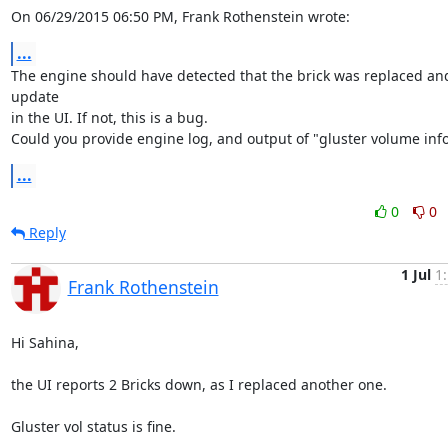
On 06/29/2015 06:50 PM, Frank Rothenstein wrote:
...
The engine should have detected that the brick was replaced and
update 

in the UI. If not, this is a bug.

Could you provide engine log, and output of "gluster volume inf
...
0
0
Reply
1 Jul
1
Frank Rothenstein
Hi Sahina,

the UI reports 2 Bricks down, as I replaced another one.

Gluster vol status is fine.
