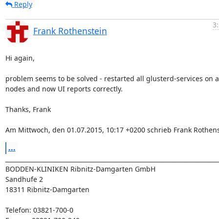
Reply
3
Frank Rothenstein
Hi again,

problem seems to be solved - restarted all glusterd-services on al
nodes and now UI reports correctly.

Thanks, Frank

Am Mittwoch, den 01.07.2015, 10:17 +0200 schrieb Frank Rothens
...
_________________________________________________________________________
BODDEN-KLINIKEN Ribnitz-Damgarten GmbH

Sandhufe 2

18311 Ribnitz-Damgarten

Telefon: 03821-700-0
