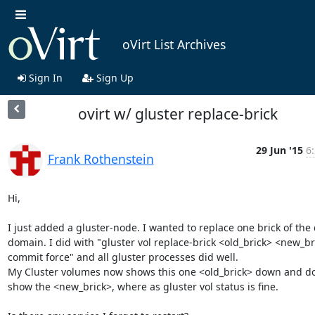
oVirt List Archives
Sign In
Sign Up
ovirt w/ gluster replace-brick
29 Jun '15
6
Frank Rothenstein
Hi,

I just added a gluster-node. I wanted to replace one brick of the 
domain. I did with "gluster vol replace-brick <old_brick> <new_bri
commit force" and all gluster processes did well.

My Cluster volumes now shows this one <old_brick> down and do
show the <new_brick>, where as gluster vol status is fine.
