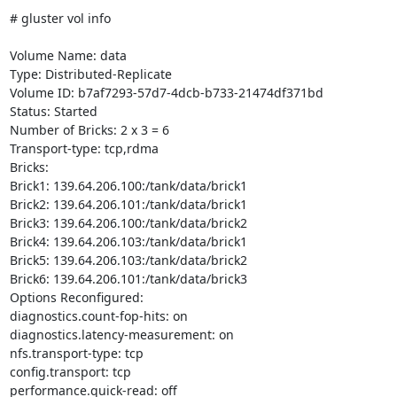
# gluster vol info

Volume Name: data

Type: Distributed-Replicate

Volume ID: b7af7293-57d7-4dcb-b733-21474df371bd

Status: Started

Number of Bricks: 2 x 3 = 6

Transport-type: tcp,rdma

Bricks:

Brick1: 139.64.206.100:/tank/data/brick1

Brick2: 139.64.206.101:/tank/data/brick1

Brick3: 139.64.206.100:/tank/data/brick2

Brick4: 139.64.206.103:/tank/data/brick1

Brick5: 139.64.206.103:/tank/data/brick2

Brick6: 139.64.206.101:/tank/data/brick3

Options Reconfigured:

diagnostics.count-fop-hits: on

diagnostics.latency-measurement: on

nfs.transport-type: tcp

config.transport: tcp

performance.quick-read: off
