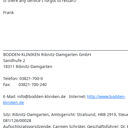
Is there any service I forgot to restart?

Frank

_________________________________________________________________________
BODDEN-KLINIKEN Ribnitz-Damgarten GmbH

Sandhufe 2

18311 Ribnitz-Damgarten

Telefon: 03821-700-0

Fax:       03821-700-240

E-Mail: info@bodden-kliniken.de   Internet: 
http://www.bodden-
kliniken.de
Sitz: Ribnitz-Damgarten, Amtsgericht: Stralsund, HRB 2919, Steuer
081/126/00028

Aufsichtsratsvorsitzende: Carmen Schröter, Geschäftsführer: Dr. F