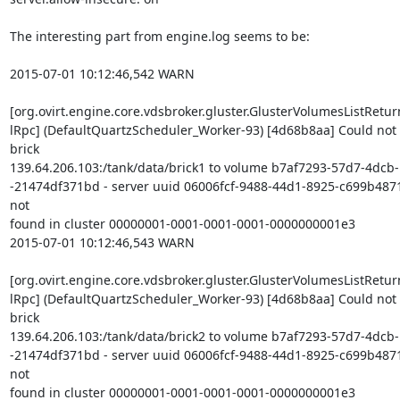
The interesting part from engine.log seems to be:

2015-07-01 10:12:46,542 WARN 

[org.ovirt.engine.core.vdsbroker.gluster.GlusterVolumesListRetur
lRpc] (DefaultQuartzScheduler_Worker-93) [4d68b8aa] Could not 
brick

139.64.206.103:/tank/data/brick1 to volume b7af7293-57d7-4dcb-
-21474df371bd - server uuid 06006fcf-9488-44d1-8925-c699b4871
not

found in cluster 00000001-0001-0001-0001-0000000001e3

2015-07-01 10:12:46,543 WARN 

[org.ovirt.engine.core.vdsbroker.gluster.GlusterVolumesListRetur
lRpc] (DefaultQuartzScheduler_Worker-93) [4d68b8aa] Could not 
brick

139.64.206.103:/tank/data/brick2 to volume b7af7293-57d7-4dcb-
-21474df371bd - server uuid 06006fcf-9488-44d1-8925-c699b4871
not

found in cluster 00000001-0001-0001-0001-0000000001e3
