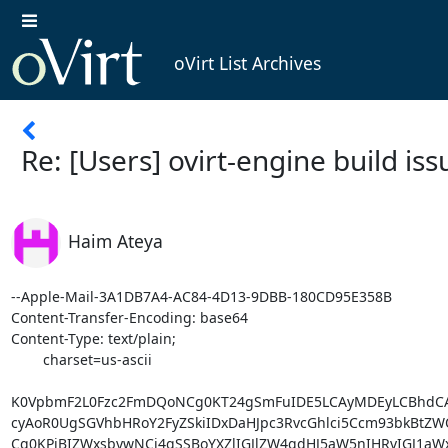
oVirt List Archives
Re: [Users] ovirt-engine build iss
Haim Ateya
--Apple-Mail-3A1DB7A4-AC84-4D13-9DBB-180CD95E358B
Content-Transfer-Encoding: base64
Content-Type: text/plain;
	charset=us-ascii

K0VpbmF2L0Fzc2FmDQoNCg0KT24gSmFuIDE5LCAyMDEyLCBhdCAxODo1MSwgIkJyb3duLCBDaHJp
cyAoR0UgSGVhbHRoY2FyZSkiIDxDaHJpc3RvcGhlci5Ccm93bkBtZWQuZ2UuY29tPiB3cm90ZToN
Cg0KPiBIZWxsbywNCj4gSSBoYXZlIGJlZW4gdHJ5aW5nIHRvIGJ1aWxkIHRoZSBvdmlydC1lbmdp
bmUgIGFuZCBjb25zaXN0ZW50bHkga2VlcCBydW5uaW5nIGludG8gYnVpbGQgZmFpbHVyZXMgZHVy
aW5nIGNvbXBpbGF0aW9uIG9mIHRoZSB3ZWJhZG1pbiBjb21wb25lbnQuDQo+IEkgaGF2ZSBhbiBG
QzE2IGVudmlyb25tZW50IHNldCB1cCBwZXIgaW5mb3JtYXRpb24gb24gdGhlIGVuZ2luZSBidWls
ZCB3aWtpIHBhZ2VzLg0KPiAgDQo+IEJlbG93IGlzIHRoZSBsYXN0IG91dHB1dCBJIHNlZSBmcm9t
IHRoZSBidWlsZDoNCj4gIA0KPiBbSU5GT10gQ29tcGlsaW5nIG1vZHVsZSBvcmcub3ZpcnQuZW5n
aW5lLnVpLndlYmFkbWluLldlYkFkbWluDQo+IFtJTkZPXSAtLS0tLS0tLS0tLS0tLS0tLS0tLS0t
LS0tLS0tLS0tLS0tLS0tLS0tLS0tLS0tLS0tLS0tLS0tLS0tLS0tLS0tLS0tLS0tLS0NCj4gW0lO
Rk9dIFJlYWN0b3IgU3VtbWFyeToNCj4gW0lORk9dDQo+IFtJTkZPXSBvVmlydCBFbmdpbmUgUm9v
dCBQcm9qZWN0IC4uLi4uLi4uLi4uLi4uLi4uLi4uLi4uLi4gU1VDQ0VTUyBbMTYuNzgxc10NCj4g
W0lORk9dIG9WaXJ0IEJ1aWxkIFRvb2xzIC4uLi4uLi4uLi4uLi4uLi4uLi4uLi4uLi4uLi4uLi4u
LiBTVUNDRVNTIFs1NS4zMDNzXQ0KPiBbSU5GT10gb1ZpcnQgTW9kdWxlcyAuLi4uLi4uLi4uLi4u
Li4uLi4uLi4uLi4uLi4uLi4uLi4uLi4uIFNVQ0NFU1MgWzAuMDA2c10NCj4gW0lORk9dIG9WaXJ0
IE1hbmFnZXIgLi4uLi4uLi4uLi4uLi4uLi4uLi4uLi4uLi4uLi4uLi4uLi4uLiBTVUNDRVNTIFsw
LjAwNXNdDQo+IFtJTkZPXSBvVmlydCBNb2R1bGVzIC4uLi4uLi4uLi4uLi4uLi4uLi4uLi4uLi4u
Li4uLi4uLi4uLi4gU1VDQ0VTUyBbNDUuNDg2c10NCj4gW0lORk9dIENTaGFycCBDb21wYXRpYmls
aXR5IC4uLi4uLi4uLi4uLi4uLi4uLi4uLi4uLi4uLi4uLiBTVUNDRVNTIFszLjc4NXNdDQo+IFtJ
TkZPXSBFbmNyeXB0aW9uIExpYnJhcmllcyAuLi4uLi4uLi4uLi4uLi4uLi4uLi4uLi4uLi4uLi4g
U1VDQ0VTUyBbNTAuMDUzc10NCj4gW0lORk9dIG9WaXJ0IFRvb2xzIC4uLi4uLi4uLi4uLi4uLi4u
Li4uLi4uLi4uLi4uLi4uLi4uLi4uLiBTVUNDRVNTIFsyLjEwNXNdDQo+IFtJTkZPXSBvVmlydCBU
b29scyBDb21tb24gTGlicmFyeSAuLi4uLi4uLi4uLi4uLi4uLi4uLi4uLi4gU1VDQ0VTUyBbNS43
MDJzXQ0KPiBbSU5GT10gQ29tbW9uIENvZGUgLi4uLi4uLi4uLi4uLi4uLi4uLi4uLi4uLi4uLi4u
Li4uLi4uLi4uIFNVQ0NFU1MgWzI1LjYzNXNdDQo+IFtJTkZPXSBDb21tb24gdXRpbGl0aWVzIC4u
Li4uLi4uLi4uLi4uLi4uLi4uLi4uLi4uLi4uLi4uLi4gU1VDQ0VTUyBbMzAuMDc5c10NCj4gW0lO
Rk9dIERhdGEgQWNjZXNzIExheWVyIC4uLi4uLi4uLi4uLi4uLi4uLi4uLi4uLi4uLi4uLi4uLiBT
VUNDRVNTIFsxNi4yNTZzXQ0KPiBbSU5GT10gZW5naW5lIGJlYW5zIC4uLi4uLi4uLi4uLi4uLi4u
Li4uLi4uLi4uLi4uLi4uLi4uLi4uIFNVQ0NFU1MgWzAuMTAyc10NCj4gW0lORk9dIGVuZ2luZSBz
Y2hlZHVsZXIgYmVhbiAuLi4uLi4uLi4uLi4uLi4uLi4uLi4uLi4uLi4uLiBTVUNDRVNTIFs5LjQw
NHNdDQo+IFtJTkZPXSBWZHMgYnJva2VyIC4uLi4uLi4uLi4uLi4uLi4uLi4uLi4uLi4uLi4uLi4u
Li4uLi4uLi4gU1VDQ0VTUyBbNi43NzlzXQ0KPiBbSU5GT10gU2VhcmNoIEJhY2tlbmQgLi4uLi4u
Li4uLi4uLi4uLi4uLi4uLi4uLi4uLi4uLi4uLi4uIFNVQ0NFU1MgWzMuMTM0c10NCj4gW0lORk9d
IGVuZ2luZSB2ZHNicm9rZXIgc3RhdGVsZXNzIHNlc3Npb24gYmVhbiAuLi4uLi4uLi4uLiBTVUND
RVNTIFsxLjc5OHNdDQo+IFtJTkZPXSBCYWNrZW5kIExvZ2ljIEBTZXJ2aWNlIGJlYW4gLi4uLi4u
Li4uLi4uLi4uLi4uLi4uLi4gU1VDQ0VTUyBbNTcuNjQ1c10NCj4gW0lORk9dIG9WaXJ0IFJFU1Rm
dWwgQVBJIEJhY2tlbmQgSW50ZWdyYXRpb24gLi4uLi4uLi4uLi4uLiBTVUNDRVNTIFswLjA5OHNd
DQo+IFtJTkZPXSBvVmlydCBSRVNUZnVsIEFQSSBpbnRlcmZhY2UgLi4uLi4uLi4uLi4uLi4uLi4u
Li4uLi4gU1VDQ0VTUyBbMC4yNThzXQ0KPiBbSU5GT10gb1ZpcnQgRW5naW5lIEFQSSBEZWZpbml0
aW9uIC4uLi4uLi4uLi4uLi4uLi4uLi4uLi4uIFNVQ0NFU1MgWzM1LjIwN3NdDQo+IFtJTkZPXSBv
VmlydCBFbmdpbmUgQVBJIENvbW1vbSBQYXJlbnQgUE9NIC4uLi4uLi4uLi4uLi4uLi4gU1VDQ0VT
UyBbMC4wODJzXQ0KPiBbSU5GT10gb1ZpcnQgRW5naW5lIEFQSSBDb21tb24gSkFYLVJTIC4uLi4u
Li4uLi4uLi4uLi4uLi4uIFNVQ0NFU1MgWzMuMTkyc10NCj4gW0lORk9dIG9WaXJ0IFJFU1RmdWwg
QVBJIEJhY2tlbmQgSW50ZWdyYXRpb24gVHlwZSBNYXBwZXJzICBTVUNDRVNTIFs1LjM2OXNdDQo+
IFtJTkZPXSBvVmlydCBSRVNUZnVsIEFQSSBCYWNrZW5kIEludGVncmF0aW9uIEpBWC1SUyBSZXNv
dXJjZXMgIFNVQ0NFU1MgWzkuMTQyc10NCj4gW0lORk9dIG9WaXJ0IFJFU1RmdWwgQVBJIEJhY2tl
bmQgSW50ZWdyYXRpb24gV2ViYXBwIC4uLi4uLiBTVUNDRVNTIFsxNy4xMDNzXQ0KPiBbSU5GT10g
b1ZpcnQgQ29uZmlndXJhdGlvbiBUb29sIC4uLi4uLi4uLi4uLi4uLi4uLi4uLi4uLi4uIFNVQ0NF
U1MgWzIuMjY4c10NCj4gW0lORk9dIE5vdGlmaWVyIFNlcnZpY2UgcGFja2FnZSAuLi4uLi4uLi4u
Li4uLi4uLi4uLi4uLi4uLiBTVUNDRVNTIFswLjAxMnNdDQo+IFtJTkZPXSBOb3RpZmllciBTZXJ2
aWNlIC4uLi4uLi4uLi4uLi4uLi4uLi4uLi4uLi4uLi4uLi4uLi4gU1VDQ0VTUyBbMi45MTJzXQ0K
PiBbSU5GT10gTm90aWZpZXIgU2VydmljZSBSZXNvdXJjZXMgLi4uLi4uLi4uLi4uLi4uLi4uLi4u
Li4uIFNVQ0NFU1MgWzI4LjYzNXNdDQo+IFtJTkZPXSBvVmlydCBNb2R1bGVzIC4uLi4uLi4uLi4u
Li4uLi4uLi4uLi4uLi4uLi4uLi4uLi4uLi4gU1VDQ0VTUyBbMC42ODZzXQ0KPiBbSU5GT10gb1Zp
cnQgTW9kdWxlcyAuLi4uLi4uLi4uLi4uLi4uLi4uLi4uLi4uLi4uLi4uLi4uLi4uIFNVQ0NFU1Mg
WzAuMDE3c10NCj4gW0lORk9dIG9WaXJ0IE1vZHVsZXMgLi4uLi4uLi4uLi4uLi4uLi4uLi4uLi4u
Li4uLi4uLi4uLi4uLiBTVUNDRVNTIFswLjAwNXNdDQo+IFtJTkZPXSBTaGFyZWQgR1dUIGNvZGUg
Li4uLi4uLi4uLi4uLi4uLi4uLi4uLi4uLi4uLi4uLi4uLi4gU1VDQ0VTUyBbMTowMS41NjFzXQ0K
PiBbSU5GT10gb1ZpcnQgQVBJcyAuLi4uLi4uLi4uLi4uLi4uLi4uLi4uLi4uLi4uLi4uLi4uLi4u
Li4uIFNVQ0NFU1MgWzEuMDA4c10NCj4gW0lORk9dIG9WaXJ0IGdlbmVyaWMgQVBJIC4uLi4uLi4u
Li4uLi4uLi4uLi4uLi4uLi4uLi4uLi4uLiBTVUNDRVNTIFsyLjMxNHNdDQo+IFtJTkZPXSBTaGFy
ZWQgR1dUIGNvZGUgZm9yIGRlcGxveW1lbnQgLi4uLi4uLi4uLi4uLi4uLi4uLi4gU1VDQ0VTUyBb
Mi4zMTZzXQ0KPiBbSU5GT10gRXh0ZW5zaW9ucyBmb3IgR1dUIC4uLi4uLi4uLi4uLi4uLi4uLi4u
Li4uLi4uLi4uLi4uIFNVQ0NFU1MgWzIzLjAxNHNdDQo+IFtJTkZPXSBDU2hhcnAgQ29tcGF0aWJp
bGl0eSAoRm9yIFVJQ29tbW9uKSAuLi4uLi4uLi4uLi4uLi4gU1VDQ0VTUyBbMS41ODVzXQ0KPiBb
SU5GT10gRnJvbnRlbmQgZm9yIEdXVCBVSSBQcm9qZWN0cyAuLi4uLi4uLi4uLi4uLi4uLi4uLi4u
IFNVQ0NFU1MgWzE1LjQxM3NdDQo+IFtJTkZPXSBVSUNvbW1vbiAuLi4uLi4uLi4uLi4uLi4uLi4u
Li4uLi4uLi4uLi4uLi4uLi4uLi4uLi4gU1VDQ0VTUyBbMTAuNjI5c10NCj4gW0lORk9dIFVJQ29t
bW9uV2ViIC4uLi4uLi4uLi4uLi4uLi4uLi4uLi4uLi4uLi4uLi4uLi4uLi4uLiBTVUNDRVNTIFsx
NS41ODBzXQ0KPiBbSU5GT10gV2ViQWRtaW4gLi4uLi4uLi4uLi4uLi4uLi4uLi4uLi4uLi4uLi4u
Li4uLi4uLi4uLi4uIEZBSUxVUkUgWzQ6MjguNTkwc10NCj4gW0lORk9dIFVzZXJQb3J0YWwgLi4u
Li4uLi4uLi4uLi4uLi4uLi4uLi4uLi4uLi4uLi4uLi4uLi4uLiBTS0lQUEVEDQo+IFtJTkZPXSBv
VmlydCBXQVJzIC4uLi4uLi4uLi4uLi4uLi4uLi4uLi4uLi4uLi4uLi4uLi4uLi4uLi4gU0tJUFBF
RA0KPiBbSU5GT10gV1BGIEFwcGxpY2F0aW9uIE1vZHVsZSAuLi4uLi4uLi4uLi4uLi4uLi4uLi4u
Li4uLi4uIFNLSVBQRUQNCj4gW0lORk9dIG9WaXJ0IFdlYiBBcHBsaWNhdGlvbiBNb2R1bGUgLi4u
Li4uLi4uLi4uLi4uLi4uLi4uLiBTS0lQUEVEDQo+IFtJTkZPXSBDb21wb25lbnRzIFdlYiBBcHBs
aWNhdGlvbiBNb2R1bGUgLi4uLi4uLi4uLi4uLi4uLi4gU0tJUFBFRA0KPiBbSU5GT10gb1ZpcnQg
U2VydmVyIEVBUiAuLi4uLi4uLi4uLi4uLi4uLi4uLi4uLi4uLi4uLi4uLi4uIFNLSVBQRUQNCj4g
W0lORk9dIC0tLS0tLS0tLS0tLS0tLS0tLS0tLS0tLS0tLS0tLS0tLS0tLS0tLS0tLS0tLS0tLS0t
LS0tLS0tLS0tLS0tLS0tLS0tLS0tLQ0KPiBbSU5GT10gQlVJTEQgRkFJTFVSRQ0KPiBbSU5GT10g
LS0tLS0tLS0tLS0tLS0tLS0tLS0tLS0tLS0tLS0tLS0tLS0tLS0tLS0tLS0tLS0tLS0tLS0tLS0t
LS0tLS0tLS0tLS0tLS0tDQo+IFtJTkZPXSBUb3RhbCB0aW1lOiAxNDowMS4yNjNzDQo+IFtJTkZP
XSBGaW5pc2hlZCBhdDogVGh1IEphbiAxOSAxMDozNjoxOSBDU1QgMjAxMg0KPiBbSU5GT10gRmlu
YWwgTWVtb3J5OiAxMTdNLzI2OU0NCj4gW0lORk9dIC0tLS0tLS0tLS0tLS0tLS0tLS0tLS0tLS0t
LS0tLS0tLS0tLS0tLS0tLS0tLS0tLS0tLS0tLS0tLS0tLS0tLS0tLS0tLS0tLQ0KPiBbRVJST1Jd
IEZhaWxlZCB0byBleGVjdXRlIGdvYWwgb3JnLmNvZGVoYXVzLm1vam86Z3d0LW1hdmVuLXBsdWdp
bjoyLjMuMC0xOmNvbXBpbGUgKGd3dGNvbXBpbGUpIG9uIHByb2plY3Qgd2ViYWRtaW46IENvbW1h
bmQgW1sNCj4gW0VSUk9SXSAvYmluL3NoIC1jIC91c3IvbGliL2p2bS9qYXZhLTEuNi4wLW9wZW5q
ZGstMS42LjAuMC54ODZfNjQvanJlL2Jpbi9qYXZhIC1qYXZhYWdlbnQ6L3Jvb3QvLm0yL3JlcG9z
aXRvcnkvb3JnL2FzcGVjdGovYXNwZWN0andlYXZlci8xLjYuMTEvYXNwZWN0andlYXZlci0xLjYu
MTEuamFyIC1YbXMxMDI0TSAtWG14MjA0OE0gLVhYOlBlcm1TaXplPTI1Nk0gLVhYOk1heFBlcm1T
aXplPTI1Nk0gJy1EZ3d0LmRvbnRQcnVuZT1vcmdcLm92aXJ0XC5lbmdpbmVcLmNvcmVcLihjb21t
b258Y29tcGF0KVwuLionIC1jbGFzc3BhdGggL3RlbXAvb3ZpcnQtZW5naW5lL2Zyb250ZW5kL3dl
YmFkbWluL21vZHVsZXMvd2ViYWRtaW4vc3JjL21haW4vamF2YTovdGVtcC9vdmlydC1lbmdpbmUv
ZnJvbnRlbmQvd2ViYWRtaW4vbW9kdWxlcy93ZWJhZG1pbi90YXJnZXQvZ2VuZXJhdGVkLXNvdXJj
ZXMvYW5ub3RhdGlvbnM6L3RlbXAvb3ZpcnQtZW5naW5lL2Zyb250ZW5kL3dlYmFkbWluL21vZHVs
ZXMvd2ViYWRtaW4vdGFyZ2V0L2dlbmVyYXRlZC1zb3VyY2VzL2d3dDovdGVtcC9vdmlydC1lbmdp
bmUvZnJvbnRlbmQvd2ViYWRtaW4vbW9kdWxlcy93ZWJhZG1pbi9zcmMvbWFpbi9yZXNvdXJjZXM6
L3RlbXAvb3ZpcnQtZW5naW5lL2Zyb250ZW5kL3dlYmFkbWluL21vZHVsZXMvd2ViYWRtaW4vdGFy
Z2V0L3dlYmFkbWluLTMuMC4wLTAwMDEvV0VCLUlORi9jbGFzc2VzOi9yb290Ly5tMi9yZXBvc2l0
b3J5L2NvbS9nb29nbGUvZ3d0L2d3dC11c2VyLzIuMy4wL2d3dC11c2VyLTIuMy4wLmphcjovcm9v
dC8ubTIvcmVwb3NpdG9yeS9jb20vZ3d0cGxhdGZvcm0vZ3d0cC1tdnAtY2xpZW50LzAuNi9nd3Rw
LW12cC1jbGllbnQtMC42Lmphcjovcm9vdC8ubTIvcmVwb3NpdG9yeS9jb20vZ3d0cGxhdGZvcm0v
Z3d0cC1jbGllbnRzLWNvbW1vbi8wLjYvZ3d0cC1jbGllbnRzLWNvbW1vbi0wLjYuamFyOi9yb290
Ly5tMi9yZXBvc2l0b3J5L2NvbS9nd3RwbGF0Zm9ybS9nd3RwLXByb2Nlc3NvcnMvMC42L2d3dHAt
cHJvY2Vzc29ycy0wLjYuamFyOi9yb290Ly5tMi9yZXBvc2l0b3J5L2NvbS9nb29nbGUvaW5qZWN0
L2d1aWNlLzMuMC9ndWljZS0zLjAuamFyOi9yb290Ly5tMi9yZXBvc2l0b3J5L2phdmF4L2luamVj
dC9qYXZheC5pbmplY3QvMS9qYXZheC5pbmplY3QtMS5qYXI6L3Jvb3QvLm0yL3JlcG9zaXRvcnkv
YW9wYWxsaWFuY2UvYW9wYWxsaWFuY2UvMS4wL2FvcGFsbGlhbmNlLTEuMC5qYXI6L3Jvb3QvLm0y
L3JlcG9zaXRvcnkvY29tL2dvb2dsZS9pbmplY3QvZXh0ZW5zaW9ucy9ndWljZS1hc3Npc3RlZGlu
amVjdC8zLjAvZ3VpY2UtYXNzaXN0ZWRpbmplY3QtMy4wLmphcjovcm9vdC8ubTIvcmVwb3NpdG9y
eS9jb20vZ29vZ2xlL2d3dC9pbmplY3QvZ2luLzEuNS4wL2dpbi0xLjUuMC5qYXI6L3Jvb3QvLm0y
L3JlcG9zaXRvcnkvY29tL2dvb2dsZS9nd3QvZ3d0LWRldi8yLjMuMC9nd3QtZGV2LTIuMy4wLmph
cjovdGVtcC9vdmlydC1lbmdpbmUvZnJvbnRlbmQvd2ViYWRtaW4vbW9kdWxlcy91aWNvbW1vbndl
Yi90YXJnZXQvdWljb21tb253ZWItMy4wLjAtMDAwMS5qYXI6L3RlbXAvb3ZpcnQtZW5naW5lL2Zy
b250ZW5kL3dlYmFkbWluL21vZHVsZXMvdWljb21wYXQvdGFyZ2V0L3VpY29tcGF0LTMuMC4wLTAw
MDEuamFyOi90ZW1wL292aXJ0LWVuZ2luZS9mcm9udGVuZC9hcGkvZ2VuZXJpY2FwaS90YXJnZXQv
Z2VuZXJpY2FwaS0zLjAuMC0wMDAxLmphcjovdGVtcC9vdmlydC1lbmdpbmUvYmFja2VuZC9tYW5h
Z2VyL21vZHVsZXMvY29tbW9uL3RhcmdldC9jb21tb24tMy4wLjAtMDAwMS5qYXI6L3RlbXAvb3Zp
cnQtZW5naW5lL2JhY2tlbmQvbWFuYWdlci9tb2R1bGVzL2NvbXBhdC90YXJnZXQvY29tcGF0LTMu
MC4wLTAwMDEuamFyOi90ZW1wL292aXJ0LWVuZ2luZS9iYWNrZW5kL21hbmFnZXIvbW9kdWxlcy91
dGlscy90YXJnZXQvdXRpbHMtMy4wLjAtMDAwMS5qYXI6L3Jvb3QvLm0yL3JlcG9zaXRvcnkvb3Jn
L2pib3NzL2ludGVyY2VwdG9yL2pib3NzLWludGVyY2VwdG9yLWNvcmUvMi4wLjAuQWxwaGEzL2pi
b3NzLWludGVyY2VwdG9yLWNvcmUtMi4wLjAuQWxwaGEzLmphcjovcm9vdC8ubTIvcmVwb3NpdG9y
eS9vcmcvamJvc3MvaW50ZXJjZXB0b3IvamJvc3MtaW50ZXJjZXB0b3Itc3BpLzIuMC4wLkFscGhh
My9qYm9zcy1pbnRlcmNlcHRvci1zcGktMi4wLjAuQWxwaGEzLmphcjovcm9vdC8ubTIvcmVwb3Np
dG9yeS9jb20vZ29vZ2xlL2d1YXZhL2d1YXZhL3IwNi9ndWF2YS1yMDYuamFyOi9yb290Ly5tMi9y
ZXBvc2l0b3J5L2phdmFzc2lzdC9qYXZhc3Npc3QvMy4xMi4wLkdBL2phdmFzc2lzdC0zLjEyLjAu
R0EuamFyOi9yb29