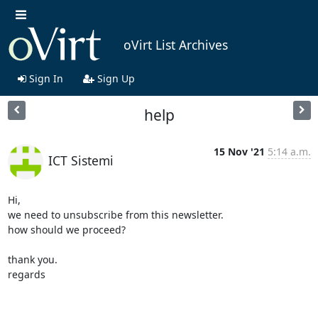
oVirt List Archives
Sign In
Sign Up
help
15 Nov '21
5:14 a.m.
ICT Sistemi
Hi,

we need to unsubscribe from this newsletter.

how should we proceed?

thank you.

regards
