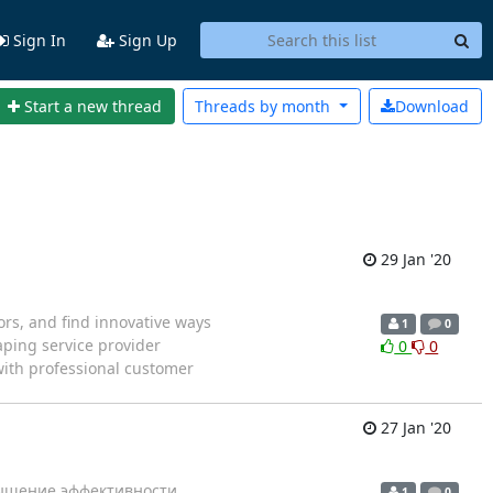
Sign In
Sign Up
Start a new thread
Threads by
month
Download
29 Jan '20
rs, and find innovative ways
1
0
aping service provider
0
0
with professional customer
27 Jan '20
вышение эффективности
1
0