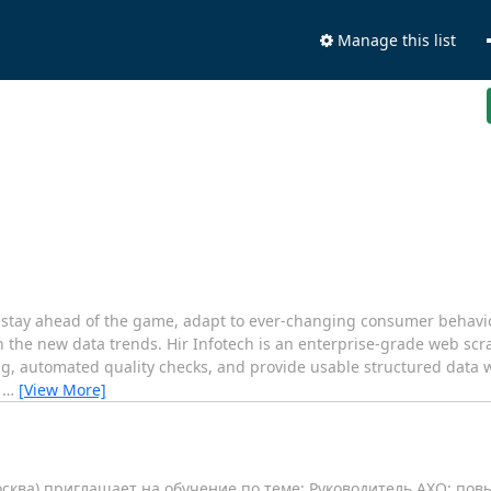
Manage this list
stay ahead of the game, adapt to ever-changing consumer behavio
 the new data trends. Hir Infotech is an enterprise-grade web scr
ng, automated quality checks, and provide usable structured data 
h
…
[View More]
сква) приглашает на обучение по теме: Руководитель АХО: по