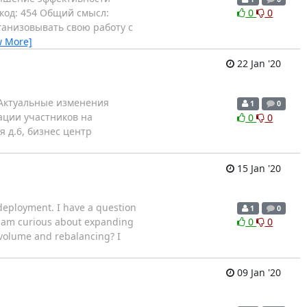
код: 454 Общий смысл:
0
0
анизовывать свою работу с
w More]
22 Jan '20
 Актуальные изменения
1
0
рации участников на
0
0
я д.6, бизнес центр
15 Jan '20
deployment. I have a question
1
0
d am curious about expanding
0
0
e volume and rebalancing? I
09 Jan '20