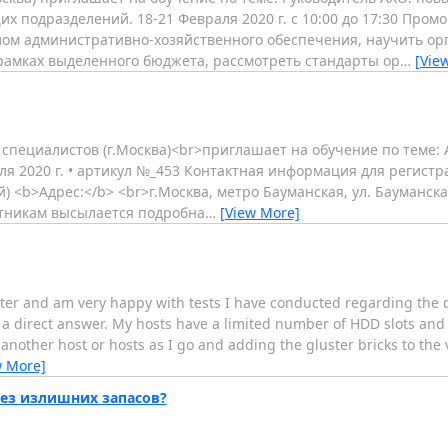
подразделений. 18-21 Февраля 2020 г. с 10:00 до 17:30 Промо
ом административно-хозяйственного обеспечения, научить орг
 рамках выделенного бюджета, рассмотреть стандарты ор
…
[Vie
ециалистов (г.Москва)<br>приглашает на обучение по теме:
раля 2020 г. • артикул №_453 Контактная информация для регист
) <b>Адрес:</b> <br>г.Москва, метро Бауманская, ул. Бауманска
стникам высылается подробна
…
[View More]
ster and am very happy with tests I have conducted regarding the 
 a direct answer. My hosts have a limited number of HDD slots an
 another host or hosts as I go and adding the gluster bricks to th
w More]
без излишних запасов?