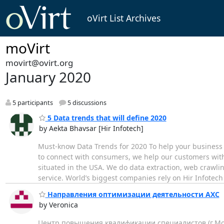
oVirt List Archives
moVirt
movirt@ovirt.org
January 2020
5 participants
5 discussions
5 Data trends that will define 2020
by Aekta Bhavsar [Hir Infotech]
Must-know Data Trends for 2020 To help your business 
to connect with consumers, we help our customers with
situated in the USA. We do data extraction, web crawli
service. World’s biggest companies rely on Hir Infotec
Направления оптимизации деятельности АХС
by Veronica
Центр повышения квалификации специалистов (г.Мо