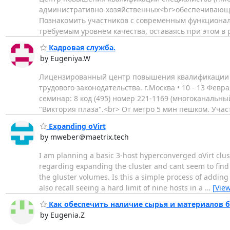
административно-хозяйственных<br>обеспечивающих 
Познакомить участников с современным функционал
требуемым уровнем качества, оставаясь при этом в
Кадровая служба.
by Eugeniya.W
Лицензированный центр повышения квалификации сп
трудового законодательства. г.Москва • 10 - 13 Фев
семинар: 8 код (495) номер 221-1169 (многоканальный
"Виктория плаза".<br> От метро 5 мин пешком. Уча
Expanding oVirt
by mweber＠maetrix.tech
I am planning a basic 3-host hyperconverged oVirt clu
regarding expanding the cluster and cant seem to find
the gluster volumes. Is this a simple process of adding
also recall seeing a hard limit of nine hosts in a
…
[Vie
Как обеспечить наличие сырья и материалов 
by Eugenia.Z